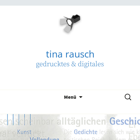
Zum
Inhalt
springen
tina rausch
gedrucktes & digitales
Suchen
Menü
nach: