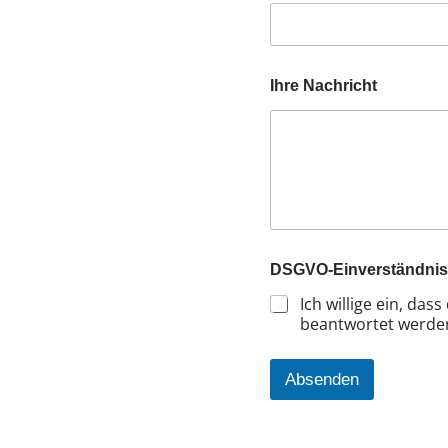
Ihre Nachricht
E
DSGVO-Einverständni
-
M
Ich willige ein, da
a
beantwortet werde
i
l
-
Absenden
A
d
r
e