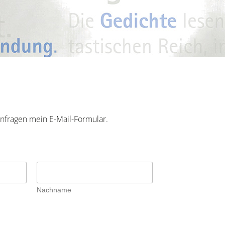
Bücher
unterrichtsmaterialien
für schullektüren
klasse buch!
seminar
 Anfragen mein E-Mail-Formular.
Nachname