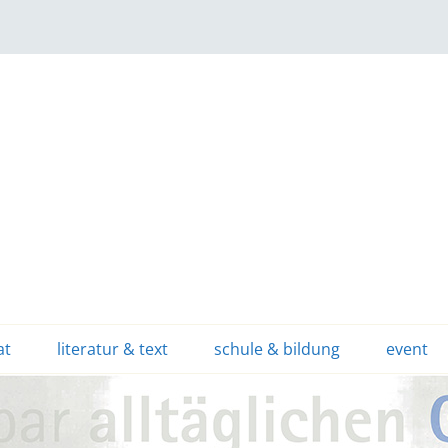
at
literatur & text
schule & bildung
event
buchbesprechungen,
projekttage,
interviews, porträts
schreibworkshops &
et cetera
fortbildungen